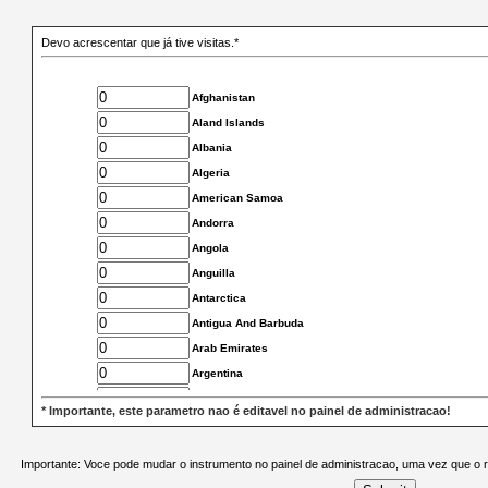
Devo acrescentar que já tive visitas.*
Afghanistan
Aland Islands
Albania
Algeria
American Samoa
Andorra
Angola
Anguilla
Antarctica
Antigua And Barbuda
Arab Emirates
Argentina
Armenia
* Importante, este parametro nao é editavel no painel de administracao!
Aruba
Asia Pacific
Importante: Voce pode mudar o instrumento no painel de administracao, uma vez que o r
Australia